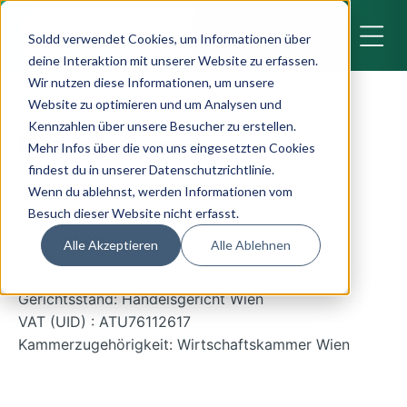
Soldd verwendet Cookies, um Informationen über
deine Interaktion mit unserer Website zu erfassen.
GRATIS
Wir nutzen diese Informationen, um unsere
Website zu optimieren und um Analysen und
Kennzahlen über unsere Besucher zu erstellen.
Impressum
Mehr Infos über die von uns eingesetzten Cookies
findest du in unserer Datenschutzrichtlinie.
Wenn du ablehnst, werden Informationen vom
Soldd GmbH
Besuch dieser Website nicht erfasst.
Kolonitzgasse 9/11-14
A - 1030 Wien
Alle Akzeptieren
Alle Ablehnen
Firmenbuchnummer: FN 543302 z
Gerichtsstand: Handelsgericht Wien
VAT (UID) :
ATU76112617
Kammerzugehörigkeit: Wirtschaftskammer Wien